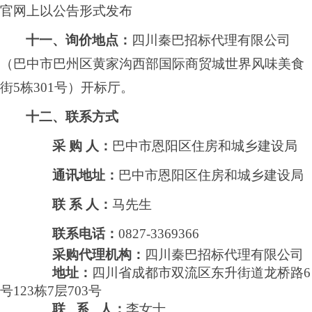
官网
上以公告形式发布
十一、询价地点：
四川秦巴招标代理有限公司
（巴中市
巴州区黄家沟西部国际商贸城世界风味美食
街
5栋301号
）开标厅
。
十二、联系方式
采
购
人：
巴中市恩阳区住房和城乡建设局
通讯地址：
巴中市恩阳区住房和城乡建设局
联
系
人：
马先生
联系电话：
0827-3369366
采购代理机构：
四川秦巴招标代理有限公司
地址：
四川省成都市双流区东升街道龙桥路
6
号123栋7层703号
联
系
人：
李女士