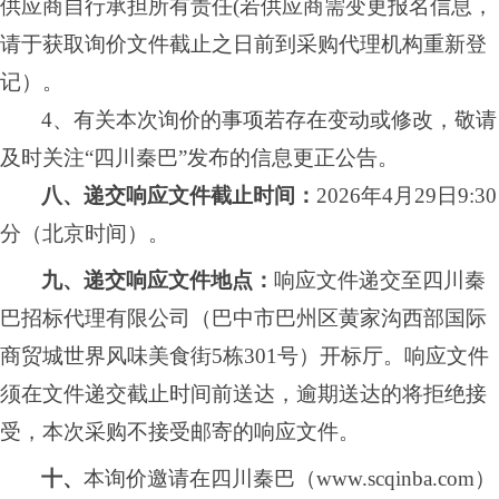
供应商自行承担所有责任
(若供应商需变更报名信息，
请于获取询价文件截止之日前到采购代理机构重新登
记）。
4、有关本次询价的事项若存在变动或修改，敬请
及时关注“四川秦巴”发布的信息更正公告。
八、递交响应文件截止时间：
2026
年
4
月
29
日
9:30
分
（北京时间）。
九、递交响应文件地点：
响应文件递交至
四川秦
巴招标代理有限公司
（巴中市
巴州区黄家沟西部国际
商贸城世界风味美食街
5栋301号
）开标厅。响应文件
须在文件递交截止时间前送达，逾期送达的将拒绝接
受，本次采购不接受邮寄的响应文件。
十、
本询价邀请在
四川秦巴
（
www.scqinba.com）