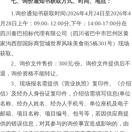
七、询价通知书获取方式、时间、地点：
1.
询价通知书
获取时间
:
2026
年
4
月
24
日至
2026
年
4
月
28
日
上午：
09
:
00
-
12
:
00分,下午：14:00-17:00分在
四川秦巴招标代理有限公司（四川省巴中市巴州区黄
家沟西部国际商贸城世界风味美食街5栋301号）现场
获取。
2、询价文件售价：300元/份。询价文件提供后不
退，询价资格不能转让。
3、现场报名需提供《营业执照》复印件、《介绍
信》及经办人身份证复印件，介绍信需填写信息(单位
名称、经办人姓名、经办人手机号、单位座机及电子
邮箱、
项目名称、项目编号、
包号等，若因供应商提
供的错误信息，对其参与的询价事宜造成影响的，由