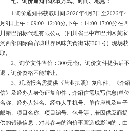
七、询价通知书获取方式、时间、地点：
1.
询价通知书
获取时间
:
2026
年
4
月
7
日至
2026
年
4
月
9
日
上午：
09
:
00
-
12
:
00分,下午：14:00-17:00分在四
川秦巴招标代理有限公司（四川省巴中市巴州区黄家
沟西部国际商贸城世界风味美食街5栋301号）现场获
取。
2、询价文件售价：300元/份。询价文件提供后不
退，询价资格不能转让。
3、现场报名需提供《营业执照》复印件、《介绍
信》及经办人身份证复印件，介绍信需填写信息(单位
名称、经办人姓名、经办人手机号、单位座机及电子
邮箱、
项目名称、项目编号、
包号等，若因供应商提
供的错误信息，对其参与的询价事宜造成影响的，由