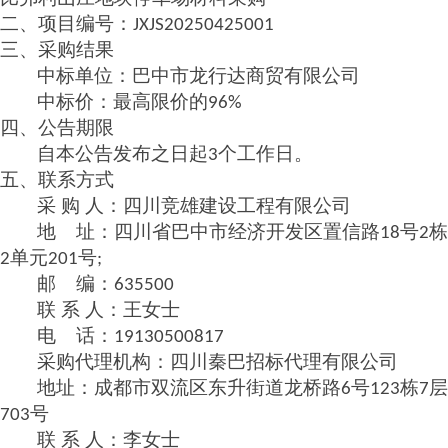
二、项目编号：
JXJS20250425001
三、采购结果
中标单位：巴中市龙行达商贸有限公司
中标价：最高限价的
96%
四、
公告期限
自本公告发布之日起
个工作日。
3
五、联系方式
采
购
人：四川竞雄建设工程有限公司
地
址：四川省巴中市经济开发区置信路
号
栋
18
2
单元
号
2
201
;
邮
编：
635500
联
系
人：王女士
电
话：
19130500817
采购代理机构：四川秦巴招标代理有限公司
地址：成都市双流区东升街道龙桥路
号
栋
层
6
123
7
号
703
联
系
人：李女士